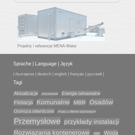
Projekty i referencje MENA-Water
Sprache | Language | Język
|
български
|
deutsch
|
english
|
français
|
русский
|
Tagi
Aktualizacja
Energia odnawialna
Dozowania
Komunalne
Osadów
Flotacja
MBR
Osmoza odwrócona
Prasy z filtrem taśmowym
Przemysłowe
przykłady instalacji
Rozwiązania kontenerowe
Woda
SBR