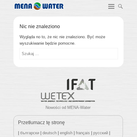
Nic nie znaleziono
Wygląda no to, że nic nie znaleziono. Być może
wyszukiwanie będzie pomocne.
Szukaj
Nowości od MENA-Water
Przetłumacz tę stronę
|
български
|
deutsch
|
english
|
français
|
русский
|