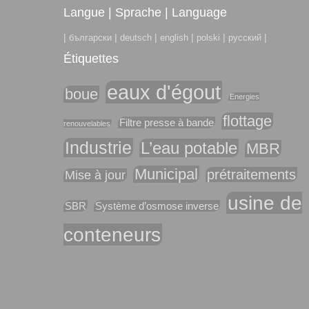
Langue | Sprache | Language
|
|
|
|
|
|
български
deutsch
english
polski
русский
Étiquettes
eaux d'égout
boue
Energies
flottage
Filtre presse à bande
renouvelables
Industrie
L’eau potable
MBR
Municipal
prétraitements
Mise à jour
usine de
SBR
Système d’osmose inverse
conteneurs