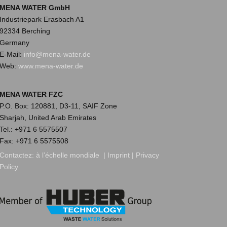
MENA WATER GmbH
Industriepark Erasbach A1
92334 Berching
Germany
E-Mail:
info@mena-water.de
Web:
www.mena-water.de
MENA WATER FZC
P.O. Box: 120881, D3-11, SAIF Zone
Sharjah, United Arab Emirates
Tel.: +971 6 5575507
Fax: +971 6 5575508
Contactez:
à l’échelle mondiale
|
Imprint
|
Privacy
Policy