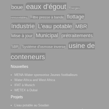
eaux d'égout
boue
Energies
flottage
Filtre presse à bande
renouvelables
Industrie
L’eau potable
MBR
Municipal
prétraitements
Mise à jour
usine de
SBR
Système d’osmose inverse
conteneurs
Nouvelles
MENA-Water sponsorise Jeunes footballeurs
Water Africa and West Africa
IFAT à Munich
WETEX à Dubaï
Projets
L’eau potable au Soudan