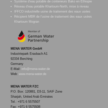
Système d’eau potable de conteneurs Bako en Éthiopie
Réseau d’eau potable Khartoum-North, mise à niveau
IFFCO industrielle usine de traitement des eaux usées
Récipient MBR de l’usine de traitement des eaux usées
Khartoum Mogran
MENA WATER GmbH
Industriepark Erasbach A1
92334 Berching
Germany
E-Mail:
info@mena-water.de
Web:
www.mena-water.de
MENA WATER FZC
P.O. Box: 120881, D3-11, SAIF Zone
Sharjah, United Arab Emirates
Tel.: +971 6 5575507
Fax: +971 6 5575508