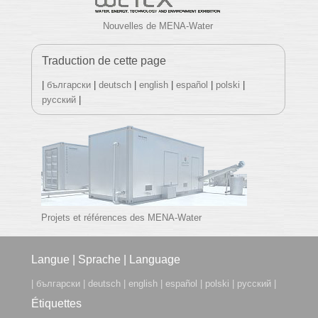
Nouvelles de MENA-Water
Traduction de cette page
|
български
|
deutsch
|
english
|
español
|
polski
|
русский
|
Projets et références des MENA-Water
Footer Menu
Langue | Sprache | Language
|
български
|
deutsch
|
english
|
español
|
polski
|
русский
|
Étiquettes