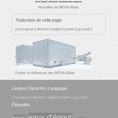
Nouvelles de MENA-Water
Traduction de cette page
|
български
|
deutsch
|
english
|
polski
|
русский
|
Projets et références des MENA-Water
Footer Menu
Langue | Sprache | Language
|
български
|
deutsch
|
english
|
polski
|
русский
|
Étiquettes
eaux d'égout
boue