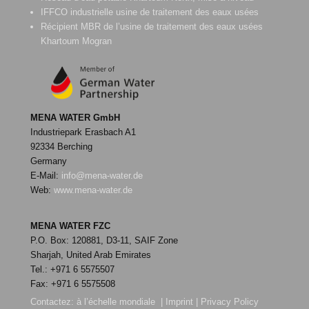
IFFCO industrielle usine de traitement des eaux usées
Récipient MBR de l’usine de traitement des eaux usées
Khartoum Mogran
MENA WATER GmbH
Industriepark Erasbach A1
92334 Berching
Germany
E-Mail:
info@mena-water.de
Web:
www.mena-water.de
MENA WATER FZC
P.O. Box: 120881, D3-11, SAIF Zone
Sharjah, United Arab Emirates
Tel.: +971 6 5575507
Fax: +971 6 5575508
Contactez:
à l’échelle mondiale
|
Imprint
|
Privacy Policy