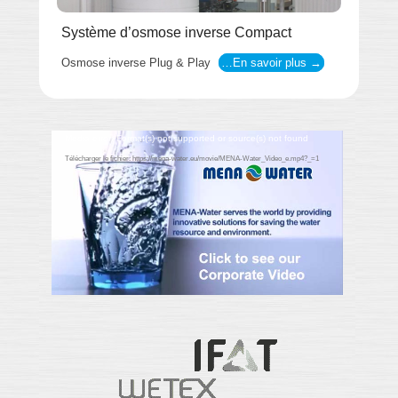
Système d’osmose inverse Compact
Osmose inverse Plug & Play
…En savoir plus →
Lecteur
Media error: Format(s) not supported or source(s) not found
vidéo
Télécharger le fichier: https://mena-water.eu/movie/MENA-Water_Video_e.mp4?_=1