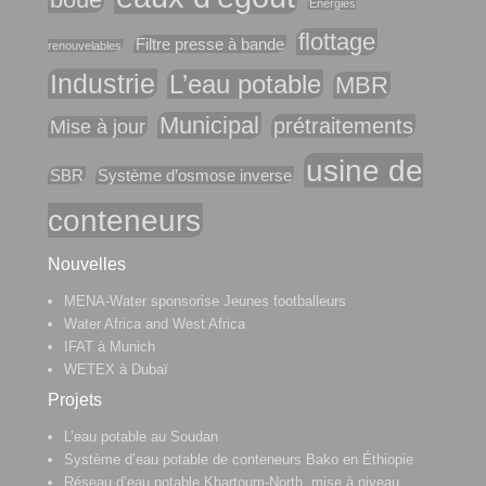
Energies
flottage
Filtre presse à bande
renouvelables
Industrie
L’eau potable
MBR
Municipal
prétraitements
Mise à jour
usine de
SBR
Système d’osmose inverse
conteneurs
Nouvelles
MENA-Water sponsorise Jeunes footballeurs
Water Africa and West Africa
IFAT à Munich
WETEX à Dubaï
Projets
L’eau potable au Soudan
Système d’eau potable de conteneurs Bako en Éthiopie
Réseau d’eau potable Khartoum-North, mise à niveau