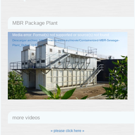
MBR Package Plant
Reproductor
Media error: Format(s) not supported or source(s) not found
Descargar archivo: https://mena-water.eu/movie/Containerized-MBR-Sewage-
de
Plant_Dubai.mp4?_=1
vídeo
more videos
» please click here »