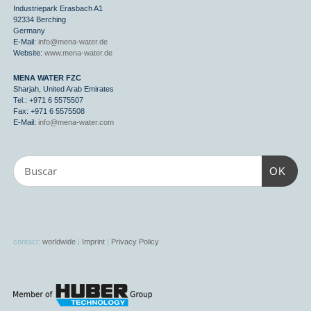
Industriepark Erasbach A1
92334 Berching
Germany
E-Mail:
info@mena-water.de
Website:
www.mena-water.de
MENA WATER FZC
Sharjah, United Arab Emirates
Tel.: +971 6 5575507
Fax: +971 6 5575508
E-Mail:
info@mena-water.com
OK
contact:
worldwide
|
Imprint
|
Privacy Policy