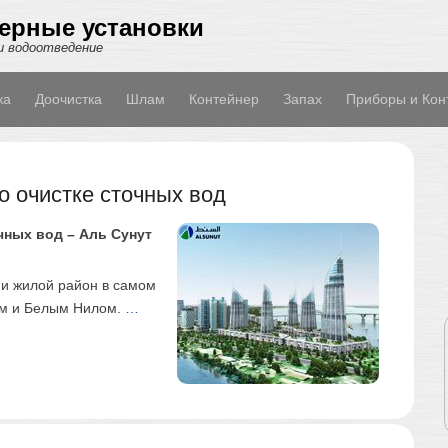
ерные установки
и водоотведение
ка
Доочистка
Шлам
Контейнер
Запах
Приборы и Кон
о очистке сточных вод
чных вод – Аль Сунут
и жилой район в самом
ым и Белым Нилом.
…