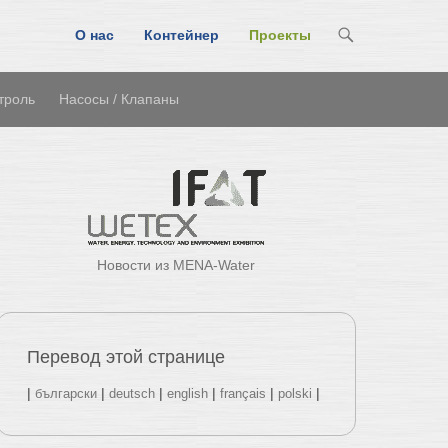
О нас
Контейнер
Проекты
Primary Menu
Skip to content
троль
Насосы / Клапаны
Новости из MENA-Water
Перевод этой странице
|
|
|
|
|
|
български
deutsch
english
français
polski