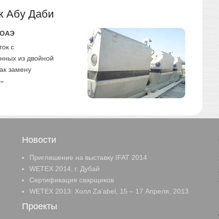
к Абу Даби
 ОАЭ
ок с
нных из двойной
ак замену
 →
Новости
Приглашение на выставку IFAT 2014
WETEX 2014, г. Дубай
Cертификация сварщиков
WETEX 2013: Холл Za’abel, 15 – 17 Апреля, 2013
Проекты