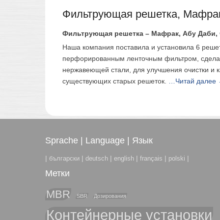
Фильтрующая решетка, Мафра
Фильтрующая решетка – Мафрак, Абу Даби,
Наша компания поставила и установила 6 решет
перфорированным ленточным фильтром, сдела
нержавеющей стали, для улучшения очистки и к
существующих старых решеток.
…Читай далее
Sprache | Language | Язык
|
|
|
|
|
|
български
deutsch
english
français
polski
Метки
MBR
SBR
Дозирования
Контейнерные установки