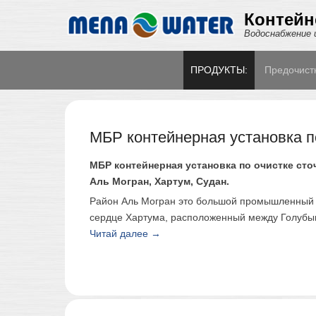
Контейн
Водоснабжение 
Secondary Menu
ПРОДУКТЫ:
Предочист
МБР контейнерная установка п
МБР контейнерная установка по очистке сто
Аль Могран, Хартум, Судан.
Район Аль Могран это большой промышленный 
сердце Хартума, расположенный между Голуб
Читай далее →