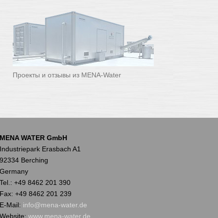
Проекты и отзывы из MENA-Water
MENA WATER GmbH
Industriepark Erasbach A1
92334 Berching
Germany
Tel.: +49 8462 201 390
Fax: +49 8462 201 239
E-Mail:
info@mena-water.de
Website:
www.mena-water.de