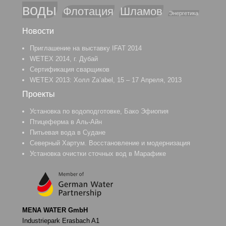
воды
Флотация
Шламов
Энергетика
Новости
Приглашение на выставку IFAT 2014
WETEX 2014, г. Дубай
Cертификация сварщиков
WETEX 2013: Холл Za’abel, 15 – 17 Апреля, 2013
Проекты
Установка по водоподготовке, Бако Эфиопия
Птицеферма в Аль-Айн
Питьевая вода в Судане
Северный Хартум. Восстановление и модернизация
Установка очистки сточных вод в Марафике
MENA WATER GmbH
Industriepark Erasbach A1