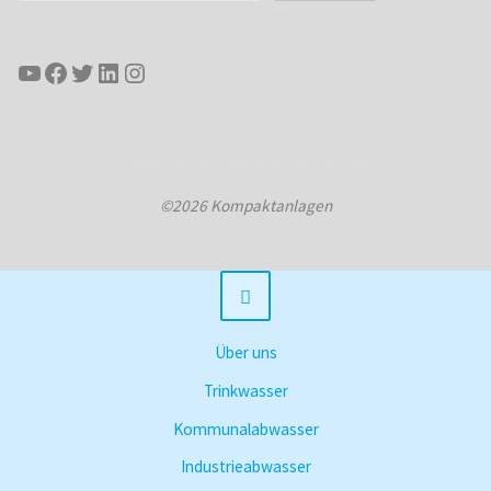
YouTube
Facebook
Twitter
LinkedIn
Instagram
Präsentiert von
Kahuna
&
WordPress
.
©2026 Kompaktanlagen
Über uns
Trinkwasser
Kommunalabwasser
Industrieabwasser