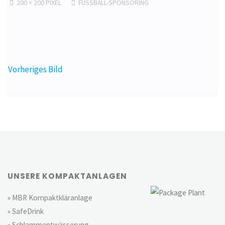
ORIGINALGRÖSSE
200 × 200
PIXEL
FUSSBALL-SPONSORING
Vorheriges Bild
UNSERE KOMPAKTANLAGEN
» MBR Kompaktkläranlage
» SafeDrink
» Schlammentwässerung