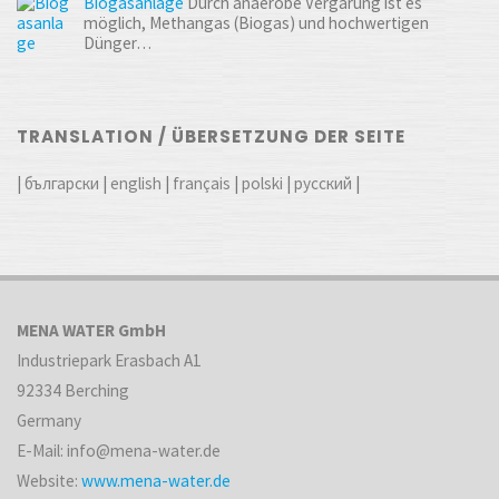
Biogasanlage
Durch anaerobe Vergärung ist es
möglich, Methangas (Biogas) und hochwertigen
Dünger…
TRANSLATION / ÜBERSETZUNG DER SEITE
|
български
|
english
|
français
|
polski
|
русский
|
MENA WATER GmbH
Industriepark Erasbach A1
92334 Berching
Germany
E-Mail: info@mena-water.de
Website:
www.mena-water.de