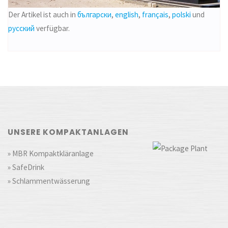
Der Artikel ist auch in
български
,
english
,
français
,
polski
und
русский
verfügbar.
UNSERE KOMPAKTANLAGEN
» MBR Kompaktkläranlage
» SafeDrink
» Schlammentwässerung