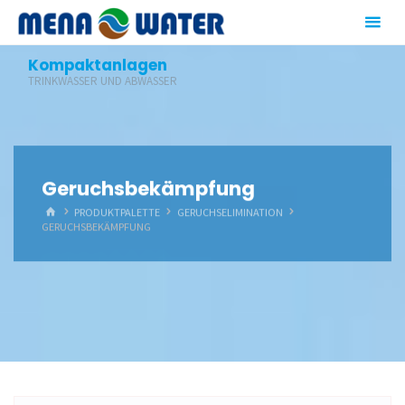
Zum
Inhalt
springen
Kompaktanlagen
TRINKWASSER UND ABWASSER
Geruchsbekämpfung
START
PRODUKTPALETTE
GERUCHSELIMINATION
GERUCHSBEKÄMPFUNG