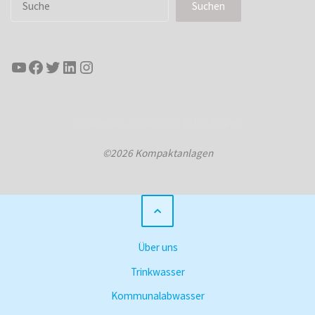
Suchen
YouTube
Facebook
Twitter
LinkedIn
Instagram
Präsentiert von
Kahuna
&
WordPress
.
©2026 Kompaktanlagen
Über uns
Trinkwasser
Kommunalabwasser