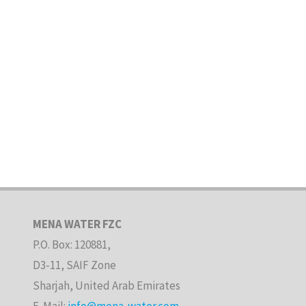
MENA WATER FZC
P.O. Box: 120881,
D3-11, SAIF Zone
Sharjah, United Arab Emirates
E-Mail:
info@mena-water.com