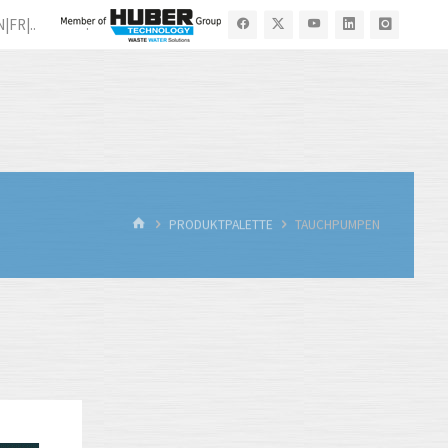
N|FR|..
.
START
PRODUKTPALETTE
TAUCHPUMPEN