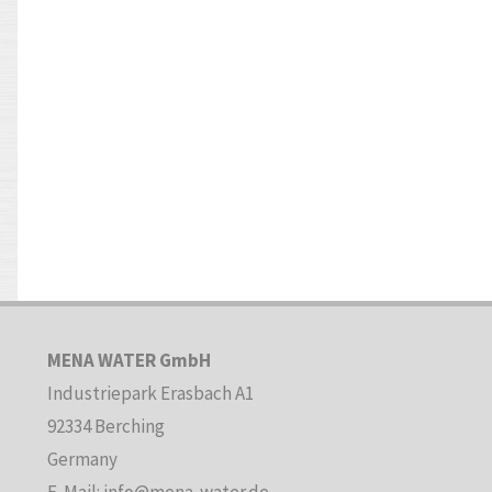
MENA WATER GmbH
Industriepark Erasbach A1
92334 Berching
Germany
E-Mail: info@mena-water.de