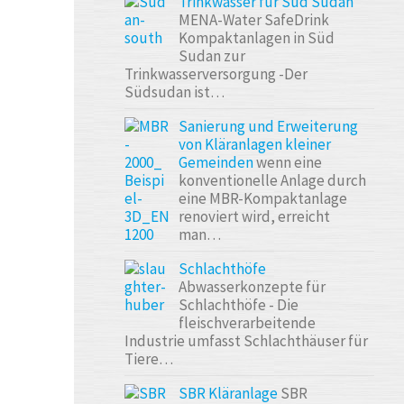
Trinkwasser für Süd Sudan
MENA-Water SafeDrink
Kompaktanlagen in Süd
Sudan zur
Trinkwasserversorgung -Der
Südsudan ist…
Sanierung und Erweiterung
von Kläranlagen kleiner
Gemeinden
wenn eine
konventionelle Anlage durch
eine MBR-Kompaktanlage
renoviert wird, erreicht
man…
Schlachthöfe
Abwasserkonzepte für
Schlachthöfe - Die
fleischverarbeitende
Industrie umfasst Schlachthäuser für
Tiere…
SBR Kläranlage
SBR