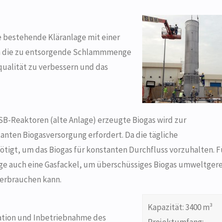
e bestehende Kläranlage mit einer
m die zu entsorgende Schlammmenge
qualität zu verbessern und das
B-Reaktoren (alte Anlage) erzeugte Biogas wird zur
ten Biogasversorgung erfordert. Da die tägliche
tigt, um das Biogas für konstanten Durchfluss vorzuhalten. F
lage auch eine Gasfackel, um überschüssiges Biogas umweltger
verbrauchen kann.
Kapazität: 3400 m³
lation und Inbetriebnahme des
Projektumfang: