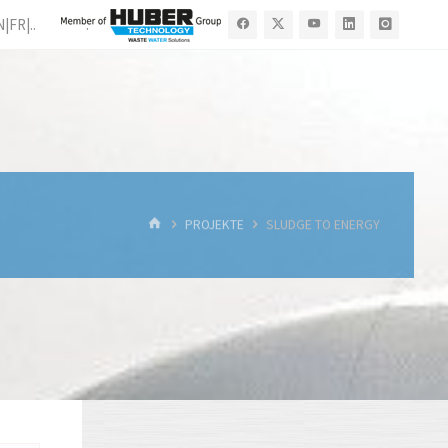
N|FR|..
.
START
PROJEKTE
SLUDGE TO ENERGY