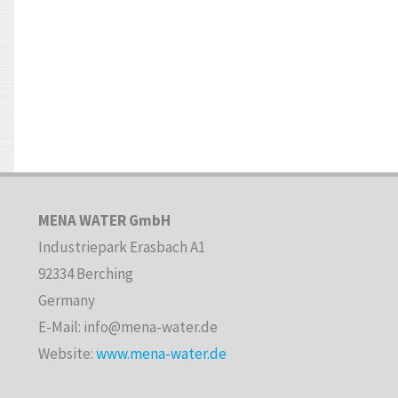
MENA WATER GmbH
Industriepark Erasbach A1
92334 Berching
Germany
E-Mail: info@mena-water.de
Website:
www.mena-water.de