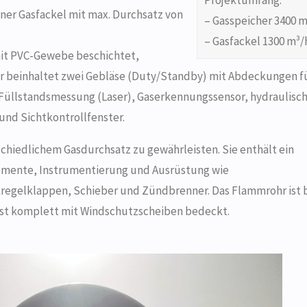
ner Gasfackel mit max. Durchsatz von
– Gasspeicher 3400 m
– Gasfackel 1300 m³/
mit PVC-Gewebe beschichtet,
r beinhaltet zwei Gebläse (Duty/Standby) mit Abdeckungen f
Füllstandsmessung (Laser), Gaserkennungssensor, hydraulisc
und Sichtkontrollfenster.
schiedlichem Gasdurchsatz zu gewährleisten. Sie enthält ein
emente, Instrumentierung und Ausrüstung wie
egelklappen, Schieber und Zündbrenner. Das Flammrohr ist b
 ist komplett mit Windschutzscheiben bedeckt.