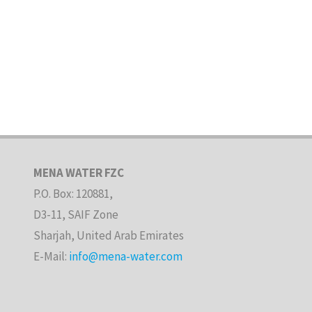
MENA WATER FZC
P.O. Box: 120881,
D3-11, SAIF Zone
Sharjah, United Arab Emirates
E-Mail:
info@mena-water.com