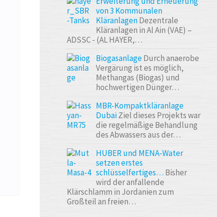
Erweiterung und Erneuerung
von 3 Kommunalen
Kläranlagen
Dezentrale
Kläranlagen in Al Ain (VAE) –
ADSSC - (AL HAYER,…
Biogasanlage
Durch anaerobe
Vergärung ist es möglich,
Methangas (Biogas) und
hochwertigen Dünger…
MBR-Kompaktkläranlage
Dubai
Ziel dieses Projekts war
die regelmäßige Behandlung
des Abwassers aus der…
HUBER und MENA-Water
setzen erstes
schlüsselfertiges…
Bisher
wird der anfallende
Klärschlamm in Jordanien zum
Großteil an freien…