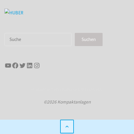
Suchen
Suchen
YouTube
Facebook
Twitter
LinkedIn
Instagram
Präsentiert von
Kahuna
&
WordPress
.
©2026 Kompaktanlagen