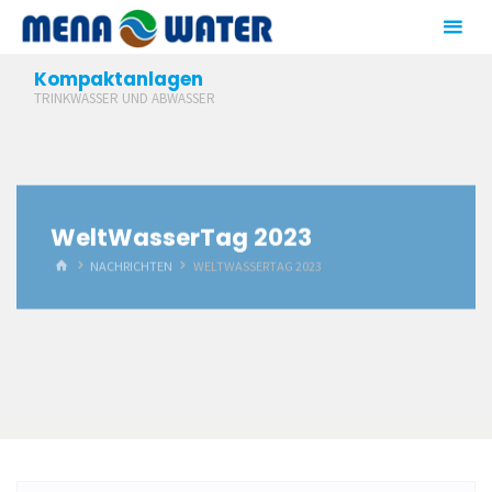
Zum
Inhalt
springen
Kompaktanlagen
TRINKWASSER UND ABWASSER
WeltWasserTag 2023
START
NACHRICHTEN
WELTWASSERTAG 2023