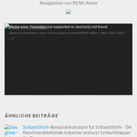
Neuigkeiten von MENA-Water
Video-
Media error: Format(s) not supported or source(s) not found
Datei herunterladen: https://mena-water.eu/movie/MENA-Water_Video-2022.mp4?
Player
_=1
ÄHNLICHE BEITRÄGE
Schlachthöfe
Abwasserkonzepte für Schlachthöfe - Die
fleischverarbeitende Industrie umfasst Schlachthäuser