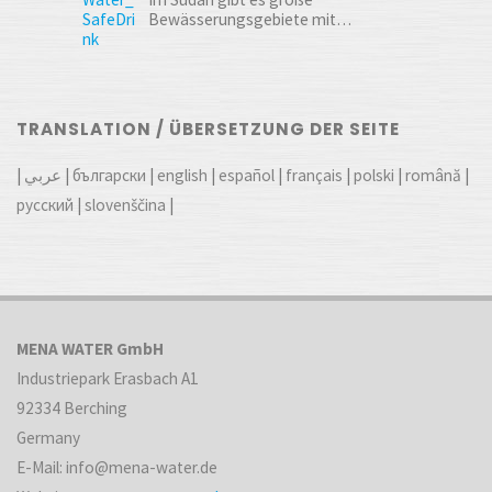
Bewässerungsgebiete mit…
TRANSLATION / ÜBERSETZUNG DER SEITE
|
عربي
|
български
|
english
|
español
|
français
|
polski
|
română
|
русский
|
slovenščina
|
MENA WATER GmbH
Industriepark Erasbach A1
92334 Berching
Germany
E-Mail: info@mena-water.de