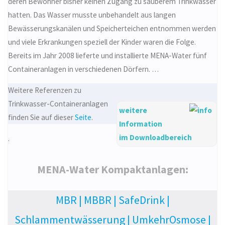
deren Bewohner bisher keinen Zugang zu sauberem Trinkwasser
hatten. Das Wasser musste unbehandelt aus langen
Bewässerungskanälen und Speicher­teichen entnommen werden
und viele Erkrankungen speziell der Kinder waren die Folge.
Bereits im Jahr 2008 lieferte und installierte MENA-Water fünf
Containeranlagen in verschiedenen Dörfern. …
Weitere Referenzen zu
Trinkwasser-Containeranlagen
weitere
finden Sie auf dieser
Seite
.
Information
im Downloadbereich
.
MENA-Water Kompaktanlagen:
MBR
|
MBBR
|
SafeDrink
|
Schlammentwässerung
|
UmkehrOsmose
|