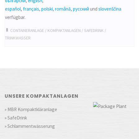
български
,
english
,
español
,
français
,
polski
,
română
,
русский
und
slovenščina
verfügbar.
CONTAINERANLAGE
/
KOMPAKTANLAGEN
/
SAFEDRINK
/
TRINKWASSER
UNSERE KOMPAKTANLAGEN
» MBR Kompaktkläranlage
» SafeDrink
» Schlammentwässerung