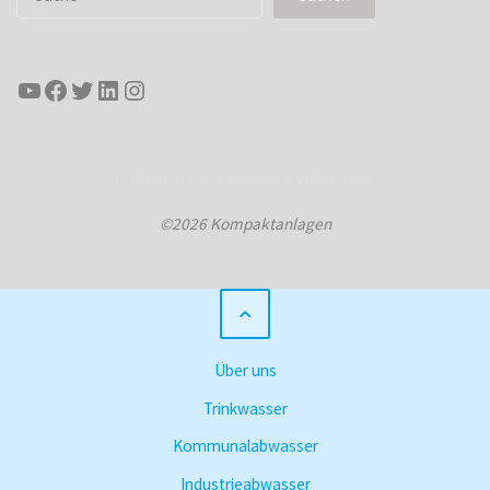
YouTube
Facebook
Twitter
LinkedIn
Instagram
Präsentiert von
Kahuna
&
WordPress
.
©2026 Kompaktanlagen
Über uns
Trinkwasser
Kommunalabwasser
Industrieabwasser