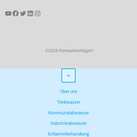
YouTube
Facebook
Twitter
LinkedIn
Instagram
Präsentiert von
Kahuna
&
WordPress
.
©2026 Kompaktanlagen
Über uns
Trinkwasser
Kommunalabwasser
Industrieabwasser
Schlammbehandlung