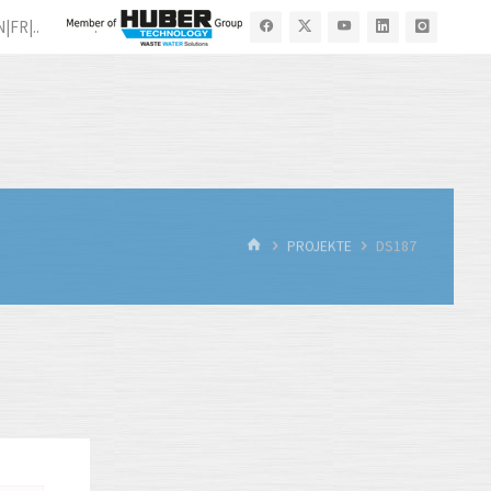
N|FR|..
.
START
PROJEKTE
DS187