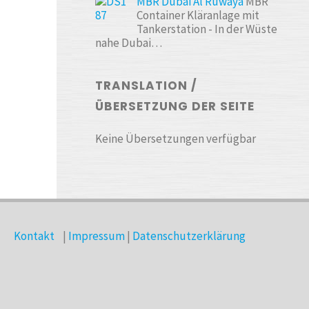
MBR Dubai Al Ruwaya
MBR
Container Kläranlage mit
Tankerstation - In der Wüste
nahe Dubai…
TRANSLATION /
ÜBERSETZUNG DER SEITE
Keine Übersetzungen verfügbar
Kontakt
|
Impressum
|
Datenschutzerklärung