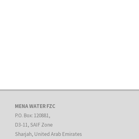
MENA WATER FZC
P.O. Box: 120881,
D3-11, SAIF Zone
Sharjah, United Arab Emirates