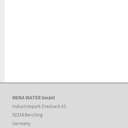
MENA WATER GmbH
Industriepark Erasbach A1
92334 Berching
Germany