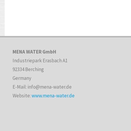
MENA WATER GmbH
Industriepark Erasbach A1
92334 Berching
Germany
E-Mail: info@mena-water.de
Website:
www.mena-water.de