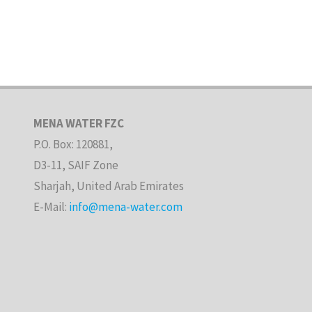
MENA WATER FZC
P.O. Box: 120881,
D3-11, SAIF Zone
Sharjah, United Arab Emirates
E-Mail:
info@mena-water.com