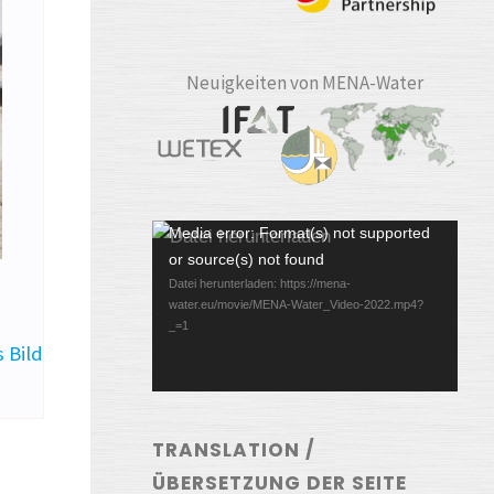
Neuigkeiten von MENA-Water
Video-
Media error: Format(s) not supported
or source(s) not found
Player
Datei herunterladen: https://mena-
water.eu/movie/MENA-Water_Video-2022.mp4?
_=1
 Bild
TRANSLATION /
ÜBERSETZUNG DER SEITE