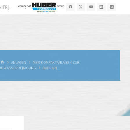
N|FR|..
.
START
ANLAGEN
MBR KOMPAKTANLAGEN ZUR
ABWASSERREINIGUNG
BAHRAIN__