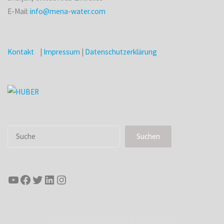
E-Mail:
info@mena-water.com
Kontakt
|
Impressum
|
Datenschutzerklärung
Suchen
Suchen
YouTube
Facebook
Twitter
LinkedIn
Instagram
Präsentiert von
Kahuna
&
WordPress
.