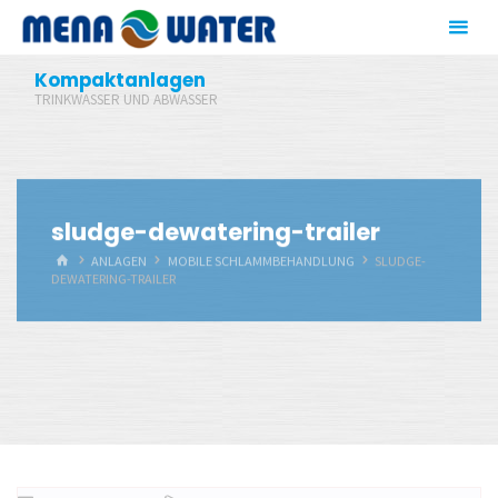
Zum
Inhalt
springen
Kompaktanlagen
TRINKWASSER UND ABWASSER
sludge-dewatering-trailer
START
ANLAGEN
MOBILE SCHLAMMBEHANDLUNG
SLUDGE-
DEWATERING-TRAILER