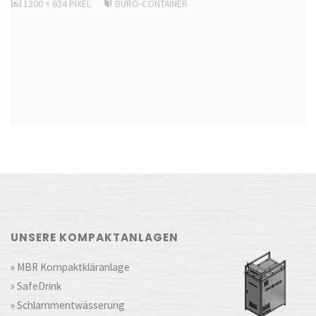
ORIGINALGRÖSSE
1200 × 634
PIXEL
BÜRO-CONTAINER
UNSERE KOMPAKTANLAGEN
» MBR Kompaktkläranlage
» SafeDrink
» Schlammentwässerung