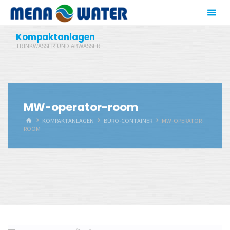
Zum
Inhalt
springen
Kompaktanlagen
TRINKWASSER UND ABWASSER
MW-operator-room
START
KOMPAKTANLAGEN
BÜRO-CONTAINER
MW-OPERATOR-
ROOM