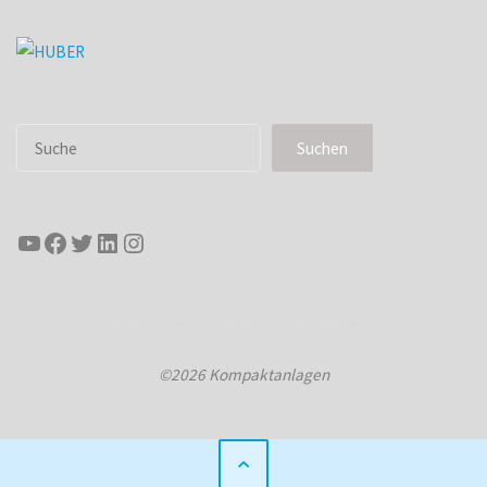
Suchen
Suchen
YouTube
Facebook
Twitter
LinkedIn
Instagram
Präsentiert von
Kahuna
&
WordPress
.
©2026 Kompaktanlagen