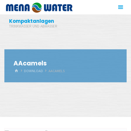
Zum
Inhalt
springen
Kompaktanlagen
TRINKWASSER UND ABWASSER
AAcamels
START
DOWNLOAD
AACAMELS