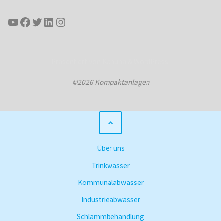
YouTube
Facebook
Twitter
LinkedIn
Instagram
Präsentiert von
Kahuna
&
WordPress
.
©2026 Kompaktanlagen
Über uns
Trinkwasser
Kommunalabwasser
Industrieabwasser
Schlammbehandlung