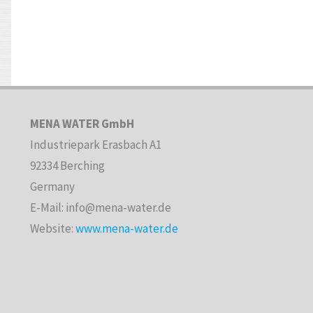
MENA WATER GmbH
Industriepark Erasbach A1
92334 Berching
Germany
E-Mail: info@mena-water.de
Website:
www.mena-water.de