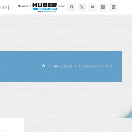
N|FR|..
.
START
IMPRESSUM
MENA-WATER-GMBH