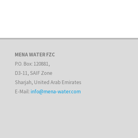
MENA WATER FZC
P.O. Box: 120881,
D3-11, SAIF Zone
Sharjah, United Arab Emirates
E-Mail:
info@mena-water.com