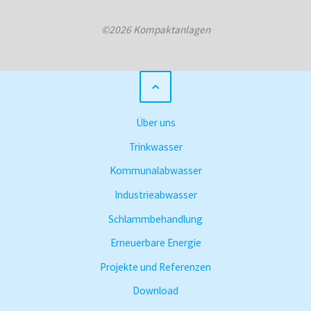
Präsentiert von
Kahuna
&
WordPress
.
©2026 Kompaktanlagen
Über uns
Trinkwasser
Kommunalabwasser
Industrieabwasser
Schlammbehandlung
Erneuerbare Energie
Projekte und Referenzen
Download