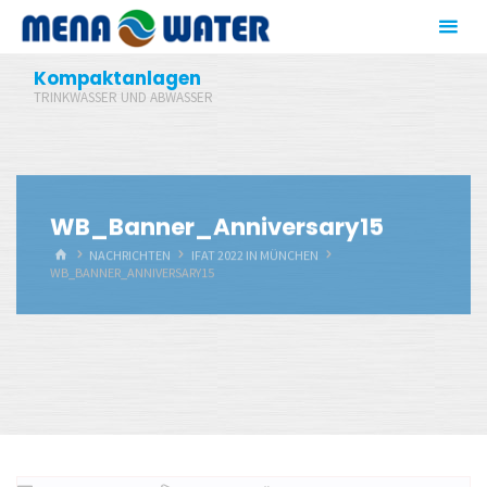
Zum
Inhalt
springen
Kompaktanlagen
TRINKWASSER UND ABWASSER
WB_Banner_Anniversary15
START
NACHRICHTEN
IFAT 2022 IN MÜNCHEN
WB_BANNER_ANNIVERSARY15