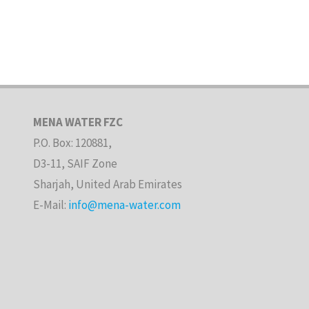
MENA WATER FZC
P.O. Box: 120881,
D3-11, SAIF Zone
Sharjah, United Arab Emirates
E-Mail:
info@mena-water.com