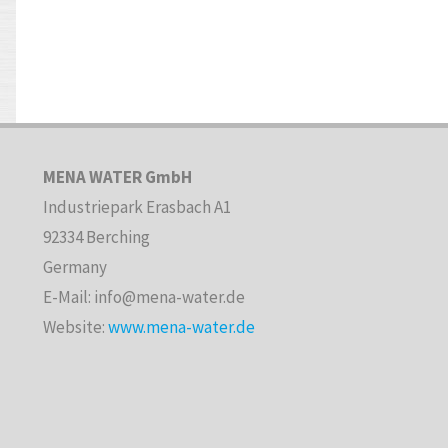
MENA WATER GmbH
Industriepark Erasbach A1
92334 Berching
Germany
E-Mail: info@mena-water.de
Website:
www.mena-water.de