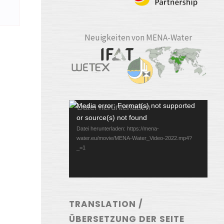
Neuigkeiten von MENA-Water
Video-
Media error: Format(s) not supported
or source(s) not found
Player
Datei herunterladen: https://mena-
water.eu/movie/MENA-Water_Video-2022.mp4?
_=1
TRANSLATION /
ÜBERSETZUNG DER SEITE