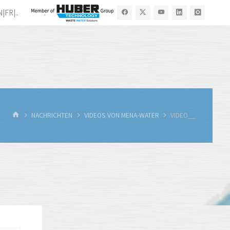
N|FR|..
.
START
NACHRICHTEN
VIDEOS VON MENA-WATER
VIDEO__