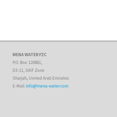
MENA WATER FZC
P.O. Box: 120881,
D3-11, SAIF Zone
Sharjah, United Arab Emirates
E-Mail:
info@mena-water.com