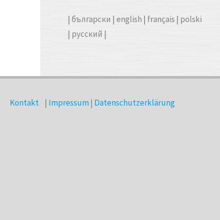
|
български
|
english
|
français
|
polski
|
русский
|
Kontakt
|
Impressum
|
Datenschutzerklärung