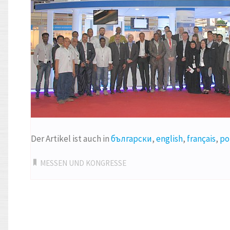
Der Artikel ist auch in
български
,
english
,
français
,
po
MESSEN UND KONGRESSE