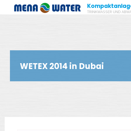
Zum
Kompaktanlag
TRINKWASSER UND ABW
Inhalt
springen
WETEX 2014 in Dubai