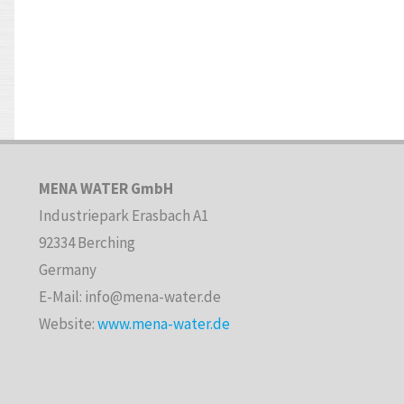
MENA WATER GmbH
Industriepark Erasbach A1
92334 Berching
Germany
E-Mail: info@mena-water.de
Website:
www.mena-water.de