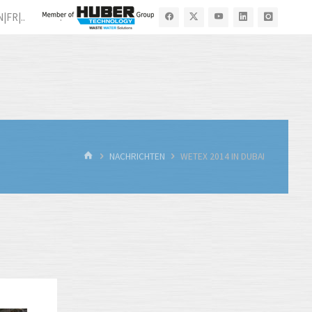
N|FR|..
.
START
NACHRICHTEN
WETEX 2014 IN DUBAI