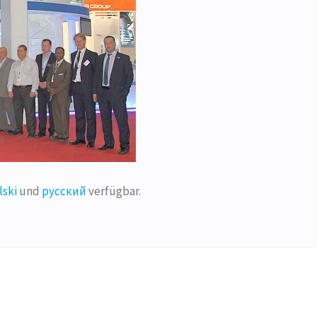
lski
und
русский
verfügbar.