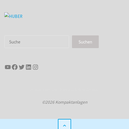
Suchen
Suchen
YouTube
Facebook
Twitter
LinkedIn
Instagram
Präsentiert von
Kahuna
&
WordPress
.
©2026 Kompaktanlagen