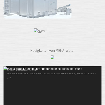
Neuigkeiten von MENA-Water
Video-
Media error: Format(s) not supported or source(s) not found
Datei herunterladen: https://mena-water.eu/movie/MENA-Water_Video-2022.mp4?
Player
_=1