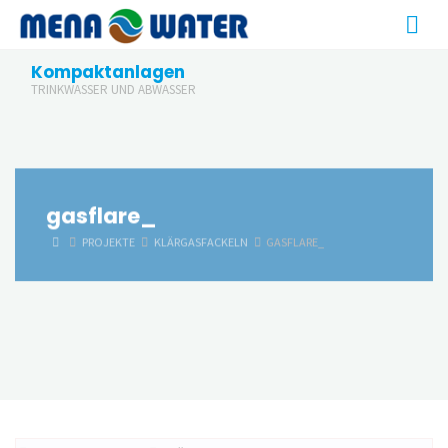
Zum
Inhalt
springen
Kompaktanlagen
TRINKWASSER UND ABWASSER
gasflare_
START
PROJEKTE
KLÄRGASFACKELN
GASFLARE_