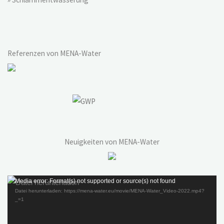
Referenzen von MENA-Water
Neuigkeiten von MENA-Water
Video-
Media error: Format(s) not supported or source(s) not found
Datei herunterladen: https://mena-water.eu/movie/MENA-Water_Video-2022.mp4?
Player
_=1