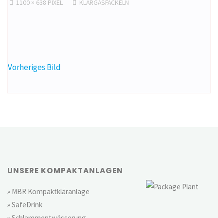
ORIGINALGRÖSSE
1100 × 638
PIXEL
KLÄRGASFACKELN
Vorheriges Bild
UNSERE KOMPAKTANLAGEN
» MBR Kompaktkläranlage
» SafeDrink
» Schlammentwässerung