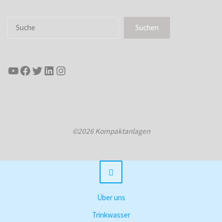
Suchen
Suchen
YouTube
Facebook
Twitter
LinkedIn
Instagram
Präsentiert von
Kahuna
&
WordPress
.
©2026 Kompaktanlagen
Über uns
Trinkwasser