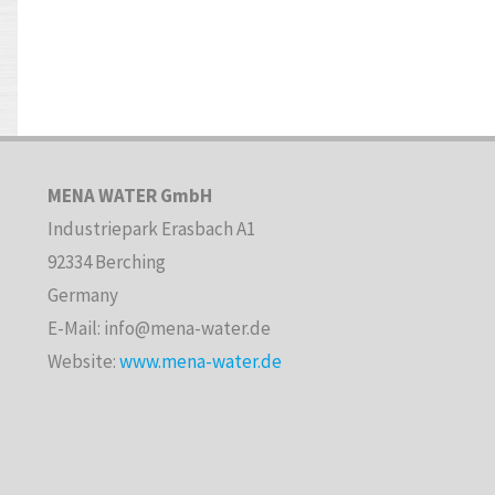
MENA WATER GmbH
Industriepark Erasbach A1
92334 Berching
Germany
E-Mail: info@mena-water.de
Website:
www.mena-water.de