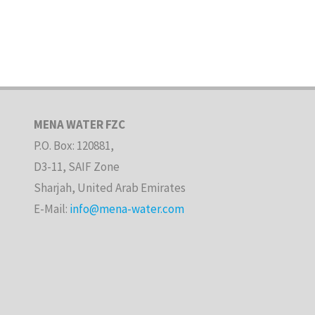
MENA WATER FZC
P.O. Box: 120881,
D3-11, SAIF Zone
Sharjah, United Arab Emirates
E-Mail:
info@mena-water.com