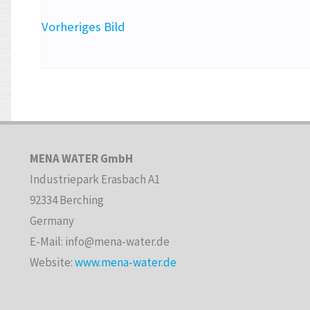
Vorheriges Bild
MENA WATER GmbH
Industriepark Erasbach A1
92334 Berching
Germany
E-Mail: info@mena-water.de
Website:
www.mena-water.de