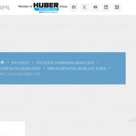
N|FR|..
.
START
PROJEKTE
PROJEKTE KOMMUNALABWASSER
KOMPAKTKLÄRANLAGEN
MBR-KOMPAKTKLÄRANLAGE DUBAI
MW_HASSYAN-MBR-STP