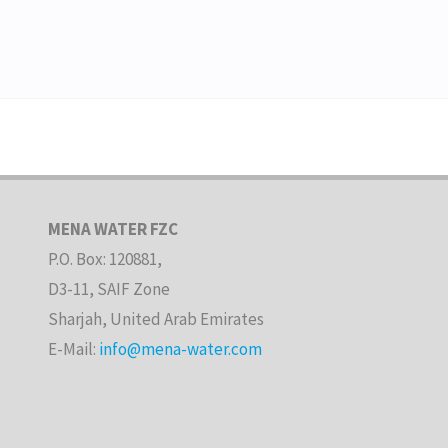
MENA WATER FZC
P.O. Box: 120881,
D3-11, SAIF Zone
Sharjah, United Arab Emirates
E-Mail:
info@mena-water.com