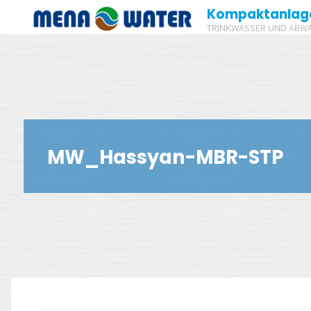
Zum
Kompaktanlag
TRINKWASSER UND ABW
Inhalt
springen
MW_Hassyan-MBR-STP