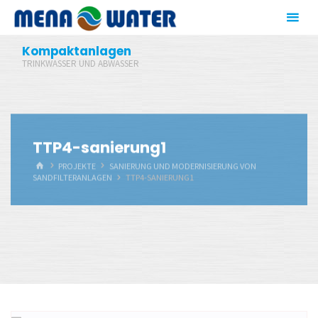
Zum
Inhalt
springen
Kompaktanlagen
TRINKWASSER UND ABWASSER
TTP4-sanierung1
START
PROJEKTE
SANIERUNG UND MODERNISIERUNG VON
SANDFILTERANLAGEN
TTP4-SANIERUNG1