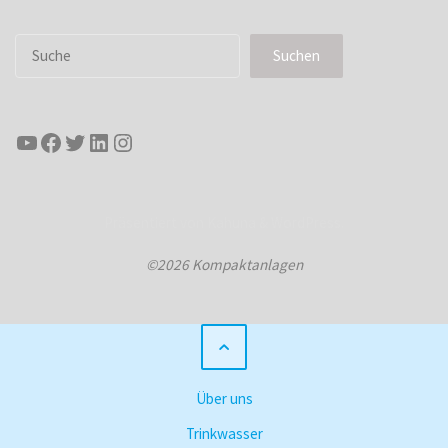
Suchen
Suchen
YouTube
Facebook
Twitter
LinkedIn
Instagram
Präsentiert von
Kahuna
&
WordPress
.
©2026 Kompaktanlagen
Über uns
Trinkwasser