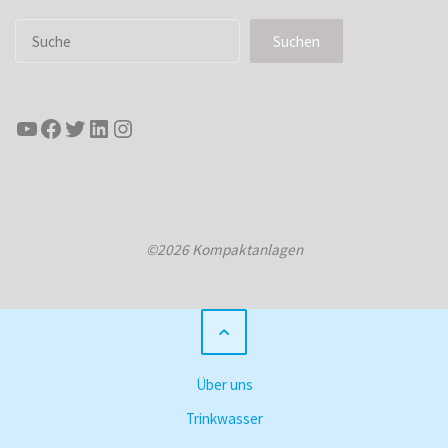
Suchen
Suchen
YouTube
Facebook
Twitter
LinkedIn
Instagram
Präsentiert von
Kahuna
&
WordPress
.
©2026 Kompaktanlagen
Über uns
Trinkwasser