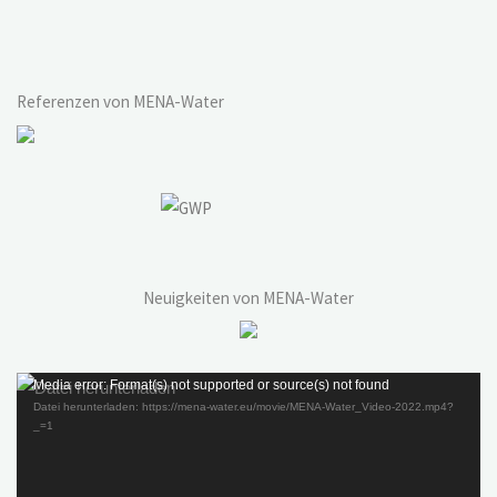
Referenzen von MENA-Water
Neuigkeiten von MENA-Water
Video-
Media error: Format(s) not supported or source(s) not found
Datei herunterladen: https://mena-water.eu/movie/MENA-Water_Video-2022.mp4?
Player
_=1