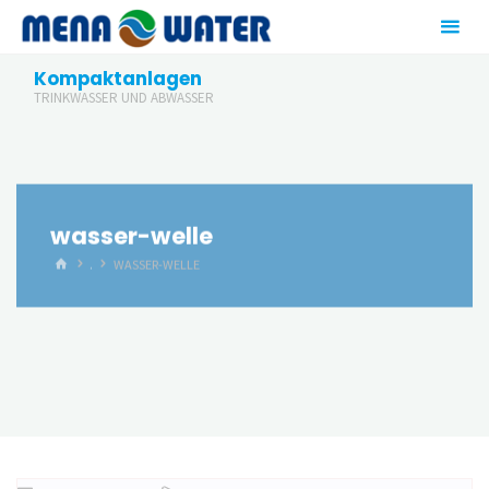
Zum
Inhalt
springen
Kompaktanlagen
TRINKWASSER UND ABWASSER
wasser-welle
START
.
WASSER-WELLE