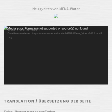
Neuigkeiten von MENA-Water
Video-
Media error: Format(s) not supported or source(s) not found
Datei herunterladen: https://mena-water.eu/movie/MENA-Water_Video-2022.mp4?
Player
_=1
TRANSLATION / ÜBERSETZUNG DER SEITE
Keine Übersetzungen verfügbar