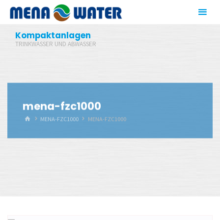
Zum
Inhalt
springen
Kompaktanlagen
TRINKWASSER UND ABWASSER
mena-fzc1000
START
MENA-FZC1000
MENA-FZC1000