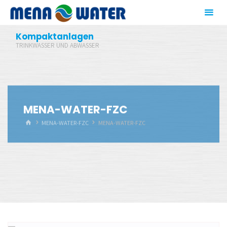
Zum
Inhalt
springen
Kompaktanlagen
TRINKWASSER UND ABWASSER
MENA-WATER-FZC
START
MENA-WATER-FZC
MENA-WATER-FZC