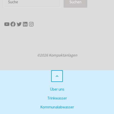
Suchen
YouTube
Facebook
Twitter
LinkedIn
Instagram
Präsentiert von
Kahuna
&
WordPress
.
©2026 Kompaktanlagen
Über uns
Trinkwasser
Kommunalabwasser