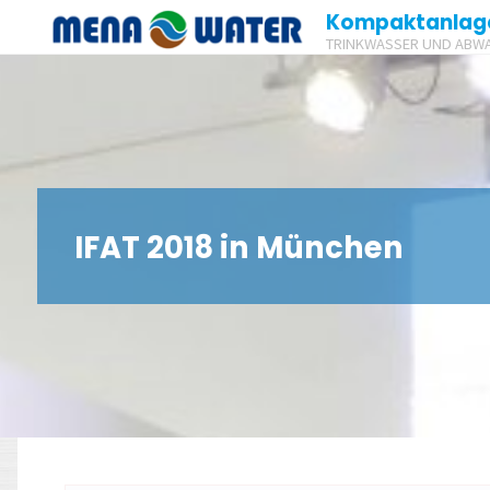
Zum
Kompaktanlag
TRINKWASSER UND ABW
Inhalt
springen
IFAT 2018 in München