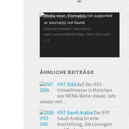
Video-
Media error: Format(s) not supported
or source(s) not found
Player
Datei herunterladen: https://mena-
water.eu/movie/MENA-Water_Video-2022.mp4?
_=1
ÄHNLICHE BEITRÄGE
IFAT 2016
Auf der IFAT-
Umweltmesse in München
war MENA-Water dieses Jahr
wieder mit…
IFAT Saudi Arabia
Die IFAT
Saudi Arabia ist eine
Ausstellung, die Lösungen