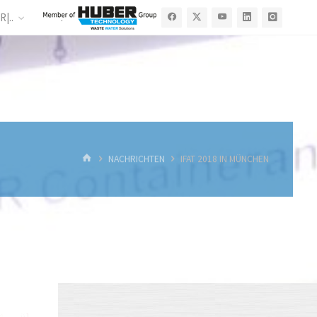
R|..
.
START
NACHRICHTEN
IFAT 2018 IN MÜNCHEN