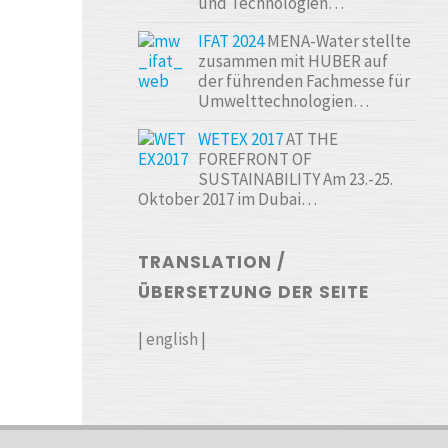
und Technologien…
IFAT 2024
MENA-Water stellte
zusammen mit HUBER auf
der führenden Fachmesse für
Umwelttechnologien…
WETEX 2017
AT THE
FOREFRONT OF
SUSTAINABILITY Am 23.-25.
Oktober 2017 im Dubai…
TRANSLATION /
ÜBERSETZUNG DER SEITE
|
english
|