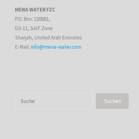
MENA WATER FZC
P.O. Box: 120881,
D3-11, SAIF Zone
Sharjah, United Arab Emirates
E-Mail:
info@mena-water.com
Suchen
Suchen