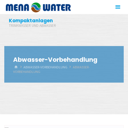
Zum
Inhalt
springen
Kompaktanlagen
TRINKWASSER UND ABWASSER
Abwasser-Vorbehandlung
START
ABWASSER-VORBEHANDLUNG
ABWASSER-
VORBEHANDLUNG