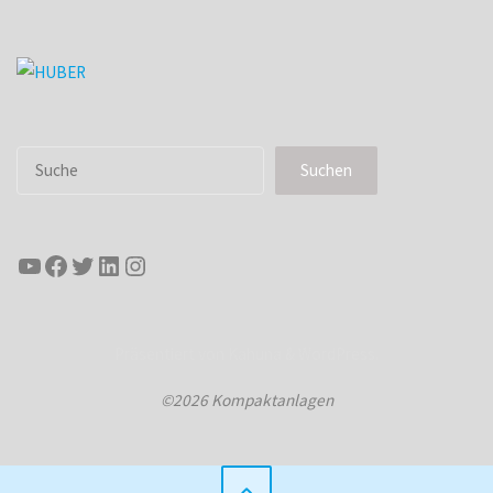
Suchen
Suchen
YouTube
Facebook
Twitter
LinkedIn
Instagram
Präsentiert von
Kahuna
&
WordPress
.
©2026 Kompaktanlagen