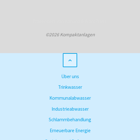
Präsentiert von
Kahuna
&
WordPress
.
©2026 Kompaktanlagen
Über uns
Trinkwasser
Kommunalabwasser
Industrieabwasser
Schlammbehandlung
Erneuerbare Energie