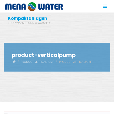
Zum
Inhalt
springen
Kompaktanlagen
TRINKWASSER UND ABWASSER
product-verticalpump
START
PRODUCT-VERTICALPUMP
PRODUCT-VERTICALPUMP