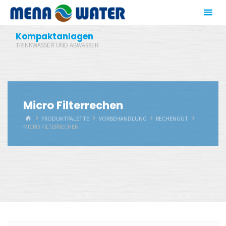
Zum
Inhalt
springen
Kompaktanlagen
TRINKWASSER UND ABWASSER
Micro Filterrechen
START
PRODUKTPALETTE
VORBEHANDLUNG
RECHENGUT
MICRO FILTERRECHEN