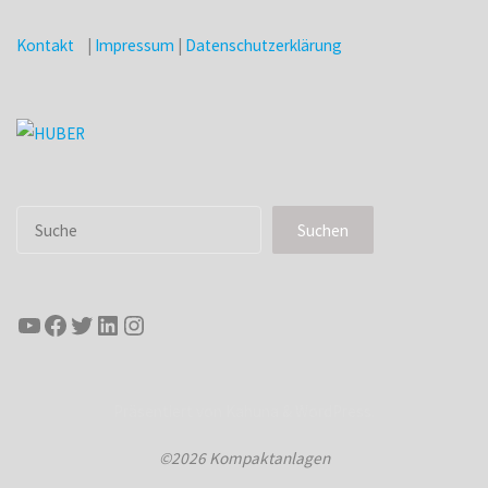
Kontakt
|
Impressum
|
Datenschutzerklärung
Suchen
Suchen
YouTube
Facebook
Twitter
LinkedIn
Instagram
Präsentiert von
Kahuna
&
WordPress
.
©2026 Kompaktanlagen