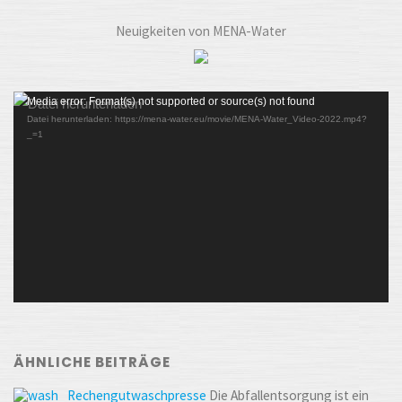
Neuigkeiten von MENA-Water
Video-
Media error: Format(s) not supported or source(s) not found
Datei herunterladen: https://mena-water.eu/movie/MENA-Water_Video-2022.mp4?
Player
_=1
ÄHNLICHE BEITRÄGE
Rechengutwaschpresse
Die Abfallentsorgung ist ein