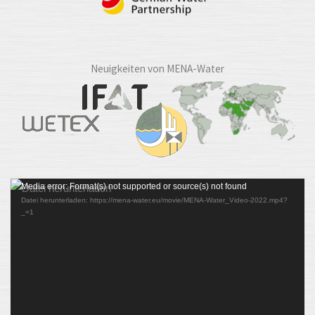
Neuigkeiten von MENA-Water
Video-
Media error: Format(s) not supported or source(s) not found
Datei herunterladen: https://mena-water.eu/movie/MENA-Water_Video-2022.mp4?
Player
_=1