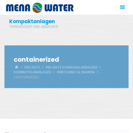
Zum
Inhalt
springen
Kompaktanlagen
TRINKWASSER UND ABWASSER
containerized
START
PROJEKTE
PROJEKTE KOMMUNALABWASSER
KOMPAKTKLÄRANLAGEN
MBR DURRAT AL BAHREIN
CONTAINERIZED