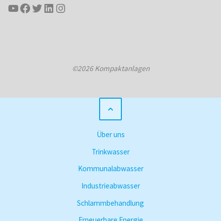
YouTube
Facebook
Twitter
LinkedIn
Instagram
Präsentiert von
Kahuna
&
WordPress
.
©2026 Kompaktanlagen
Über uns
Trinkwasser
Kommunalabwasser
Industrieabwasser
Schlammbehandlung
Erneuerbare Energie