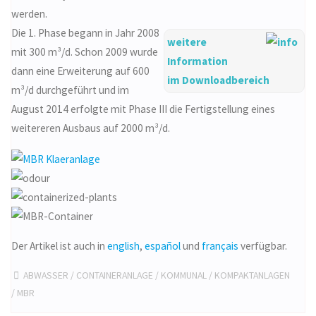
werden.
Die 1. Phase begann in Jahr 2008
weitere
mit 300 m³/d. Schon 2009 wurde
Information
dann eine Erweiterung auf 600
im Downloadbereich
m³/d durchgeführt und im
August 2014 erfolgte mit Phase III die Fertigstellung eines
weitereren Ausbaus auf 2000 m³/d.
Der Artikel ist auch in
english
,
español
und
français
verfügbar.
ABWASSER
/
CONTAINERANLAGE
/
KOMMUNAL
/
KOMPAKTANLAGEN
/
MBR