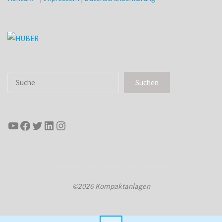
Suchen
Suchen
YouTube
Facebook
Twitter
LinkedIn
Instagram
Präsentiert von
Kahuna
&
WordPress
.
©2026 Kompaktanlagen