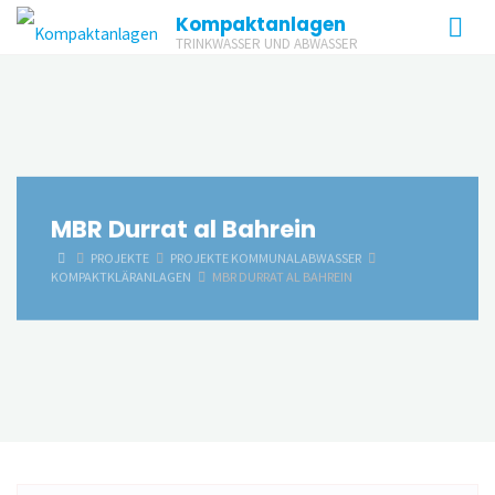
Zum
Kompaktanlagen
Inhalt
TRINKWASSER UND ABWASSER
springen
MBR Durrat al Bahrein
START
PROJEKTE
PROJEKTE KOMMUNALABWASSER
KOMPAKTKLÄRANLAGEN
MBR DURRAT AL BAHREIN