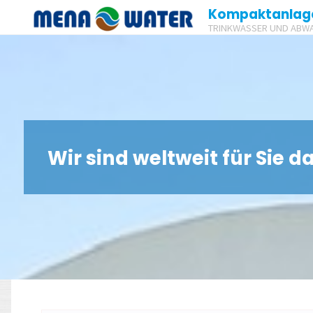
Zum
Kompaktanlag
TRINKWASSER UND ABW
Inhalt
springen
Wir sind weltweit für Sie d