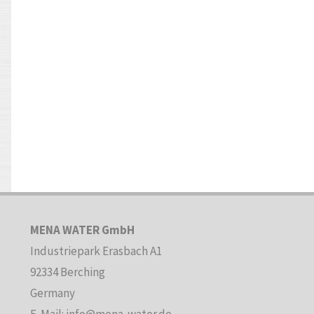
MENA WATER GmbH
Industriepark Erasbach A1
92334 Berching
Germany
E-Mail: info@mena-water.de