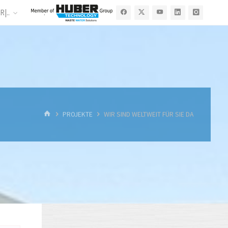
R|..
.
START
PROJEKTE
WIR SIND WELTWEIT FÜR SIE DA