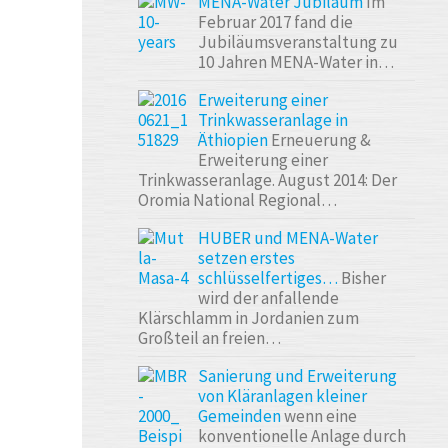
MENA-Water Jubiläum
Im
Februar 2017 fand die
Jubiläumsveranstaltung zu
10 Jahren MENA-Water in…
Erweiterung einer
Trinkwasseranlage in
Äthiopien
Erneuerung &
Erweiterung einer
Trinkwasseranlage. August 2014: Der
Oromia National Regional…
HUBER und MENA-Water
setzen erstes
schlüsselfertiges…
Bisher
wird der anfallende
Klärschlamm in Jordanien zum
Großteil an freien…
Sanierung und Erweiterung
von Kläranlagen kleiner
Gemeinden
wenn eine
konventionelle Anlage durch