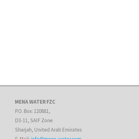
MENA WATER FZC
P.O. Box: 120881,
D3-11, SAIF Zone
Sharjah, United Arab Emirates
E-Mail:
info@mena-water.com