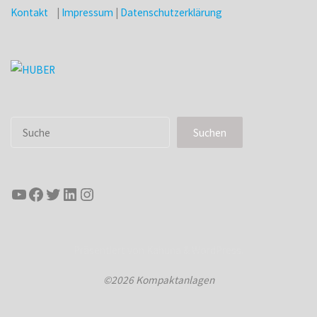
Kontakt
|
Impressum
|
Datenschutzerklärung
Suchen
Suchen
YouTube
Facebook
Twitter
LinkedIn
Instagram
Präsentiert von
Kahuna
&
WordPress
.
©2026 Kompaktanlagen