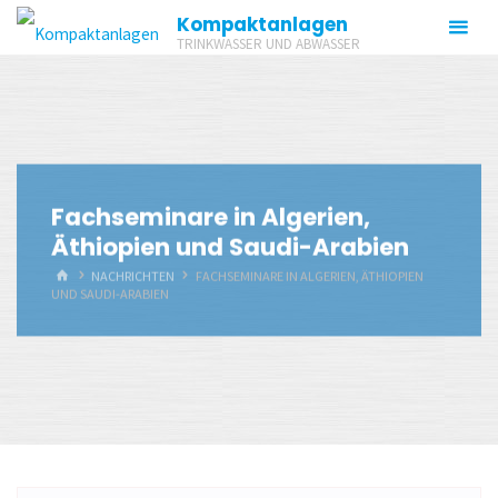
Zum
Kompaktanlagen
Inhalt
TRINKWASSER UND ABWASSER
springen
Fachseminare in Algerien,
Äthiopien und Saudi-Arabien
START
NACHRICHTEN
FACHSEMINARE IN ALGERIEN, ÄTHIOPIEN
UND SAUDI-ARABIEN