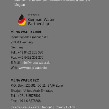
Mogran
MENA WATER GmbH
Industriepark Erasbach A1
92334 Berching
Germany
Tel.: +49 8462 201 390
Fax: +49 8462 201 239
E-Mail:
info@mena-water.de
Web:
www.mena-water.de
MENA WATER FZC
P.O. Box: 120881, D3-11, SAIF Zone
Sharjah, United Arab Emirates
Tel.: +971 6 5575507
Fax: +971 6 5575508
Свържи се:
в света
|
Imprint
|
Privacy Policy