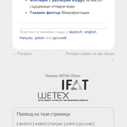
Флотация с разтворен въздух
за масло-
съдържащи отпадни води
Тъканен филтър
Микрофилтация
Този пост е наличен също в
deutsch
,
english
,
français
,
polski
and
русский
.
Post navigation
←
Flotation
Pompes solides et des boues
→
Новини MENA-Water
Превод на тази страница
|
deutsch
|
english
|
français
|
polski
|
русский
|