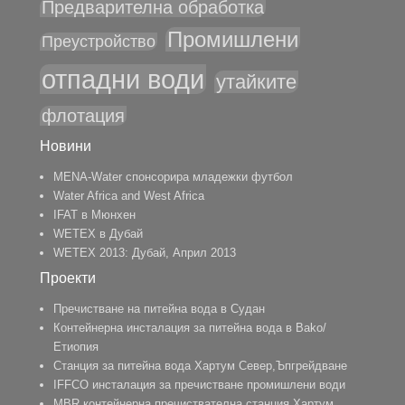
Предварителна обработка
Промишлени
Преустройство
отпадни води
утайките
флотация
Новини
MENA-Water спонсорира младежки футбол
Water Africa and West Africa
IFAT в Мюнхен
WETEX в Дубай
WETEX 2013: Дубай, Април 2013
Проекти
Пречистване на питейна вода в Судан
Контейнерна инсталация за питейна вода в Bako/
Етиопия
Станция за питейна вода Хартум Север,Ъпгрейдване
IFFCO инсталация за пречистване промишлени води
MBR контейнерна пречиствателна станция Хартум