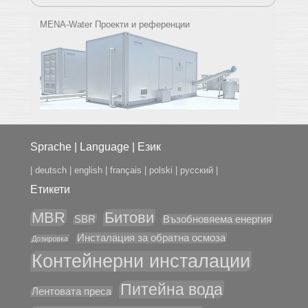
MENA-Water Проекти и референции
Sprache | Language | Език
|
deutsch
|
english
|
français
|
polski
|
русский
|
Етикети
MBR
Битови
SBR
Възобновяема енергия
Инсталация за обратна осмоза
Дозировка
Контейнерни инсталации
Питейна вода
Лентовата преса