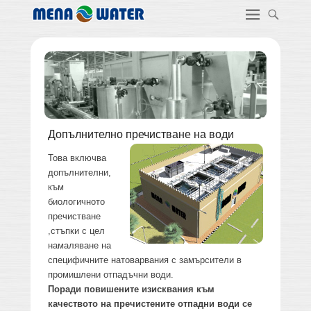
Допълнително пречистване на води
Това включва
допълнителни,
към
биологичното
пречистване
,стъпки с цел
намаляване на
специфичните натоварвания с замърсители в
промишлени отпадъчни води.
Поради повишените изисквания към
качеството на пречистените отпадни води се