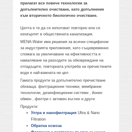
прилагат все повече технологии за
допълнително очистване, като допълнение
към вторичното биологично очистване.
Целта е те да се използват повторно или се
изхвърлят в обществената канализация.
MENA-Water има решения за всички специфични
за индустрията приложения, като същевременно
спомага за увеличаване на ефективността и
намаляване на разходите за обезвреждане на
отпадъците, повторната употреба на пречистените
води е най-важната ни цел.
Гамата продукти за допълнително пречистване
обхваща: филтрационни техники, мембранни
технологии, дезинфекционни системи , йонен
обмен , филтри с активен въглен и други.
Продукти:
Ултра и нанофилтрация
Ultra & Nano
Filtration
Обратна осмоза